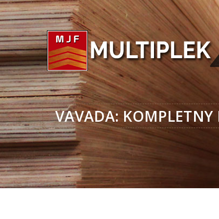
VAVADA: KOMPLETNY 