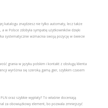
ej katalogu znajdziesz nie tylko automaty, lecz także
, a w Polsce zdobyła sympatię użytkowników dzięki
rka systematycznie wzmacnia swoją pozycję w świecie
wość grania w języku polskim i kontakt z obsługą klienta
encji wyróżnia się szeroką gamą gier, szybkim czasem
w PLN oraz szybkie wypłaty? To właśnie doceniają
iemal za obowiązkowy element, bo pozwala zmniejszyć