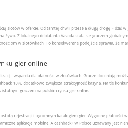
ią slotów w ofercie. Od tamtej chwili przeszła długą drogę – dziś w j
na żywo. Z lokalnego debiutanta Vavada stała się graczem globalnym
tnościom w złotówkach. To konsekwentne podejście sprawia, że ma
rynku gier online
izacji i wsparciu dla płatności w złotówkach. Gracze doceniają możli
shback 10%, dodatkowo zwiększa atrakcyjność kasyna. Na tle konkur
is istotnym graczem na polskim rynku gier online.
da
prostotą rejestracji i ogromnym katalogiem gier. Wygodne płatności 
 dynamiczne aplikacje mobilne. A cashback? W Polsce uznawany jest n