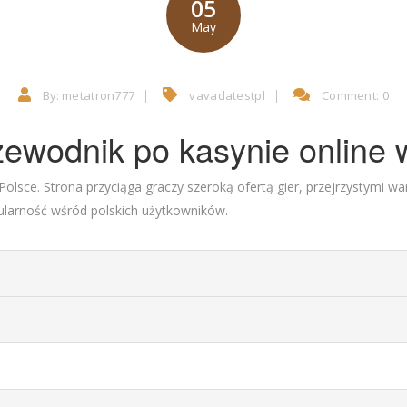
05
May
By:
metatron777
vavadatestpl
Comment: 0
ewodnik po kasynie online 
Polsce. Strona przyciąga graczy szeroką ofertą gier, przejrzystymi w
pularność wśród polskich użytkowników.