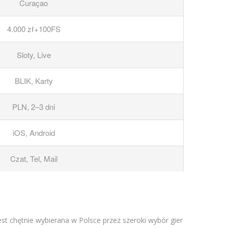
Curaçao
4.000 zł+100FS
Sloty, Live
BLIK, Karty
PLN, 2–3 dni
iOS, Android
Czat, Tel, Mail
est chętnie wybierana w Polsce przez szeroki wybór gier