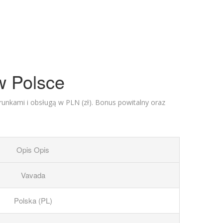
w Polsce
arunkami i obsługą w PLN (zł). Bonus powitalny oraz
Opis Opis
Vavada
Polska (PL)