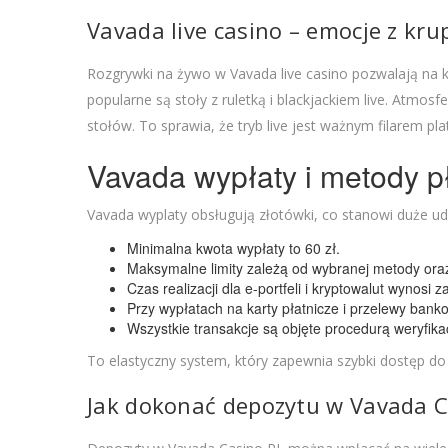
Vavada live casino – emocje z kr
Rozgrywki na żywo w Vavada live casino pozwalają na k
popularne są stoły z ruletką i blackjackiem live. Atmo
stołów. To sprawia, że tryb live jest ważnym filarem pla
Vavada wypłaty i metody p
Vavada wyplaty obsługują złotówki, co stanowi duże udo
Minimalna kwota wypłaty to 60 zł.
Maksymalne limity zależą od wybranej metody ora
Czas realizacji dla e-portfeli i kryptowalut wynosi 
Przy wypłatach na karty płatnicze i przelewy ban
Wszystkie transakcje są objęte procedurą weryfika
To elastyczny system, który zapewnia szybki dostęp do
Jak dokonać depozytu w Vavada 