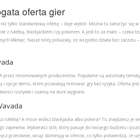
gata oferta gier
 niż tylko standardową ofertę – daje wybór. Można tu zanurzyć się w
tole z ruletką, blackjackiem czy pokerem. A jeśli to za mało – czeka 
ych kliknięć. Nasze testy pokazały, że wszystko działa bez zarzutu – 
avada
ch przez renomowanych producentów. Popularne są automaty tematyc
 i opcje demo, które pozwalają testować gry bez ryzyka. Oferta jest s
iwości rozrywki i szansę na duże wygrane.
o Vavada
 ruletkę? A może wolisz blackjacka albo pokera? Tu znajdziesz je wsz
o zapewnia. Wybierasz stół, który pasuje do twojego budżetu i poziom
wręcz przeciwnie, wciąż dominują w ofercie, co tylko potwierdza, że u