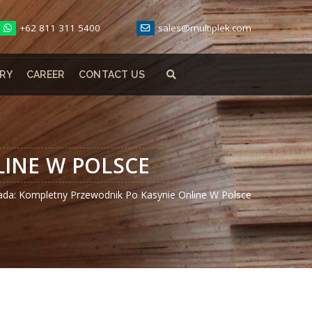
+62 811 311 5400
sales@multiplek.com
RY
CAREER
CONTACT US
INE W POLSCE
ada: Kompletny Przewodnik Po Kasynie Online W Polsce