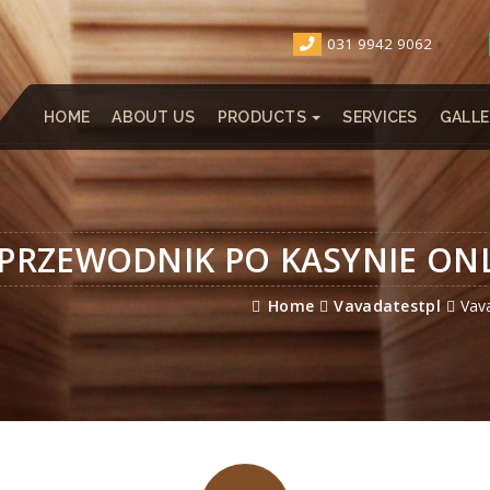
031 9942 9062
HOME
ABOUT US
PRODUCTS
SERVICES
GALLE
PRZEWODNIK PO KASYNIE ONL
Home
Vavadatestpl
Vav