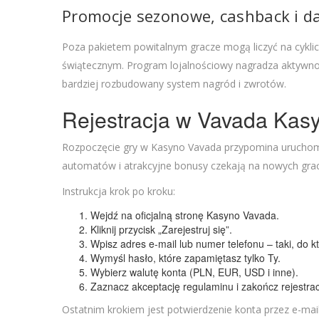
Promocje sezonowe, cashback i 
Poza pakietem powitalnym gracze mogą liczyć na cykli
świątecznym. Program lojalnościowy nagradza aktywność
bardziej rozbudowany system nagród i zwrotów.
Rejestracja w Vavada Kas
Rozpoczęcie gry w Kasyno Vavada przypomina uruchomieni
automatów i atrakcyjne bonusy czekają na nowych gra
Instrukcja krok po kroku:
Wejdź na oficjalną stronę Kasyno Vavada.
Kliknij przycisk „Zarejestruj się”.
Wpisz adres e-mail lub numer telefonu – taki, do 
Wymyśl hasło, które zapamiętasz tylko Ty.
Wybierz walutę konta (PLN, EUR, USD i inne).
Zaznacz akceptację regulaminu i zakończ rejestra
Ostatnim krokiem jest potwierdzenie konta przez e-mai