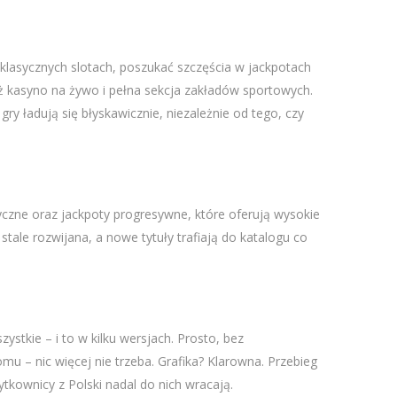
 klasycznych slotach, poszukać szczęścia w jackpotach
też kasyno na żywo i pełna sekcja zakładów sportowych.
gry ładują się błyskawicznie, niezależnie od tego, czy
zne oraz jackpoty progresywne, które oferują wysokie
tale rozwijana, a nowe tytuły trafiają do katalogu co
ystkie – i to w kilku wersjach. Prosto, bez
u – nic więcej nie trzeba. Grafika? Klarowna. Przebieg
żytkownicy z Polski nadal do nich wracają.