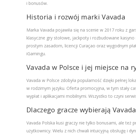
i bonusów.
Historia i rozwój marki Vavada
Marka Vavada pojawiła się na scenie w 2017 roku z garśc
klasyczne gry stołowe, jackpoty i rozbudowane kasyno 
prostym zasadom, licencji Curaçao oraz wygodnym pła
iGamingu.
Vavada w Polsce i jej miejsce na 
Vavada w Polsce zdobyła popularność dzięki pełnej lokal
w rodzimym języku. Oferta promocyjna, w tym stały ca
wypłat i aplikacjami mobilnymi. Wszystko to czyni serw
Dlaczego gracze wybierają Vava
Vavada Polska kusi graczy nie tylko bonusami, ale też 
użytkownicy. Wielu z nich chwali intuicyjną obsługę i